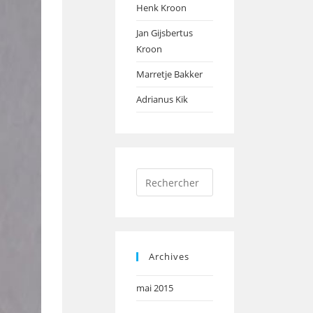
Henk Kroon
Jan Gijsbertus
Kroon
Marretje Bakker
Adrianus Kik
Press
Escape
to
close
the
Archives
search
panel.
mai 2015