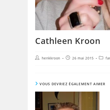
Cathleen Kroon
Auteur/autrice
Publication
Post
henkkroon
26 mai 2015
fa
de
publiée :
catego
la
publication :
VOUS DEVRIEZ ÉGALEMENT AIMER