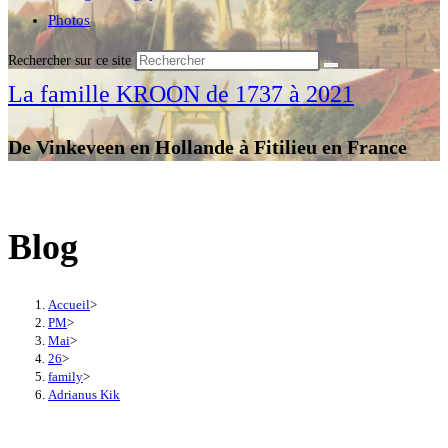
Photos
Rechercher sur ce site
La famille KROON de 1737 à 2021
De Vinkeveen en Hollande à Fitilieu en France
Blog
Accueil
>
PM
>
Mai
>
26
>
family
>
Adrianus Kik