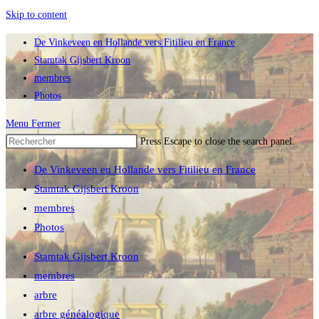
Skip to content
De Vinkeveen en Hollande vers Fitilieu en France
Stamtak Gijsbert Kroon
membres
Photos
Menu
Fermer
Press Escape to close the search panel.
De Vinkeveen en Hollande vers Fitilieu en France
Stamtak Gijsbert Kroon
membres
Photos
Stamtak Gijsbert Kroon
membres
arbre
arbre généalogique