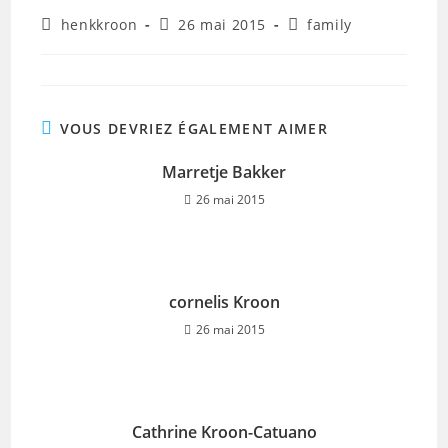
Auteur/autrice
Publication
Post
henkkroon
26 mai 2015
family
de
publiée :
category:
la
publication :
VOUS DEVRIEZ ÉGALEMENT AIMER
Marretje Bakker
26 mai 2015
cornelis Kroon
26 mai 2015
Cathrine Kroon-Catuano