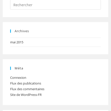
Press
Escap
to
close
the
Archives
searc
panel.
mai 2015
Méta
Connexion
Flux des publications
Flux des commentaires
Site de WordPress-FR