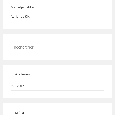
Marretje Bakker
Adrianus Kik
Press
Escap
to
close
the
Archives
searc
panel.
mai 2015
Méta