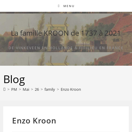
Skip
MENU
to
content
La famille KROON de 1737 à 2021
DE VINKEVEEN EN HOLLANDE À FITILIEU EN FRANCE
Blog
>
PM
>
Mai
>
26
>
family
>
Enzo Kroon
Enzo Kroon