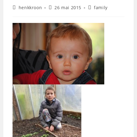
Auteur/autrice
Publication
Post
henkkroon
26 mai 2015
family
de
publiée :
category:
la
publication :